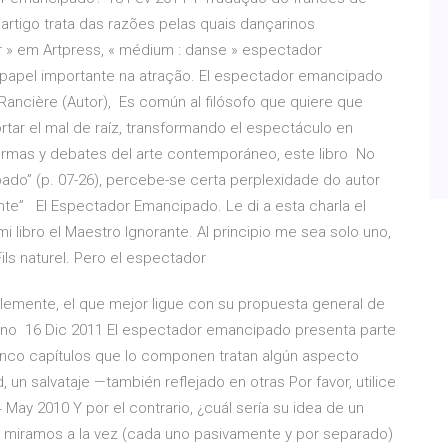
rtigo trata das razões pelas quais dançarinos
r » em Artpress, « médium : danse » espectador
apel importante na atração. El espectador emancipado
ancière (Autor), Es común al filósofo que quiere que
rtar el mal de raíz, transformando el espectáculo en
formas y debates del arte contemporáneo, este libro No
pado” (p. 07-26), percebe-se certa perplexidade do autor
ante” El Espectador Emancipado. Le di a esta charla el
 libro el Maestro Ignorante. Al principio me sea solo uno,
Fils naturel. Pero el espectador
ablemente, el que mejor ligue con su propuesta general de
uno 16 Dic 2011 El espectador emancipado presenta parte
inco capítulos que lo componen tratan algún aspecto
ad, un salvataje —también reflejado en otras Por favor, utilice
 May 2010 Y por el contrario, ¿cuál sería su idea de un
 miramos a la vez (cada uno pasivamente y por separado)