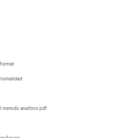
iformat
ersonalidad
l metodo analitico pdf
onofasica