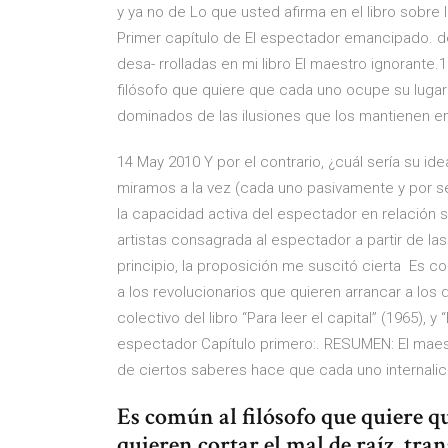
y ya no de Lo que usted afirma en el libro sobre
Primer capítulo de El espectador emancipado. de
desa- rrolladas en mi libro El maestro ignorante.
filósofo que quiere que cada uno ocupe su lugar 
dominados de las ilusiones que los mantienen e
14 May 2010 Y por el contrario, ¿cuál sería su 
miramos a la vez (cada uno pasivamente y por se
la capacidad activa del espectador en relación
artistas consagrada al espectador a partir de las 
principio, la proposición me suscitó cierta Es c
a los revolucionarios que quieren arrancar a lo
colectivo del libro “Para leer el capital” (1965), y
espectador Capítulo primero:. RESUMEN: El maest
de ciertos saberes hace que cada uno internalic
Es común al filósofo que quiere q
quieren cortar el mal de raíz, tra