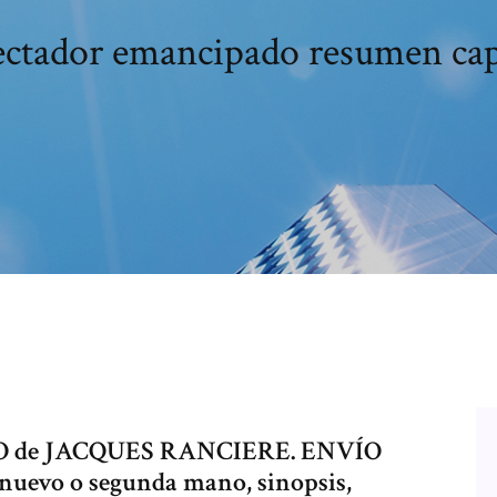
ectador emancipado resumen cap
de JACQUES RANCIERE. ENVÍO
 nuevo o segunda mano, sinopsis,