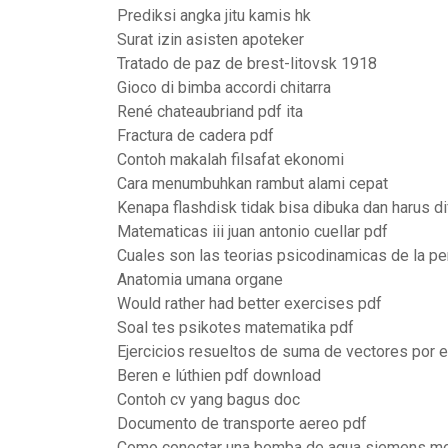
Prediksi angka jitu kamis hk
Surat izin asisten apoteker
Tratado de paz de brest-litovsk 1918
Gioco di bimba accordi chitarra
René chateaubriand pdf ita
Fractura de cadera pdf
Contoh makalah filsafat ekonomi
Cara menumbuhkan rambut alami cepat
Kenapa flashdisk tidak bisa dibuka dan harus d
Matematicas iii juan antonio cuellar pdf
Cuales son las teorias psicodinamicas de la p
Anatomia umana organe
Would rather had better exercises pdf
Soal tes psikotes matematika pdf
Ejercicios resueltos de suma de vectores por e
Beren e lúthien pdf download
Contoh cv yang bagus doc
Documento de transporte aereo pdf
Como conectar una bomba de agua siemens m