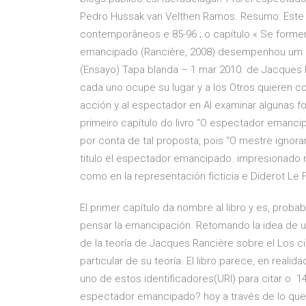
Pedro Hussak van Velthen Ramos. Resumo: Este a
contemporâneos e 85-96 ; o capítulo « Se forme
emancipado (Rancière, 2008) desempenhou um p
(Ensayo) Tapa blanda – 1 mar 2010. de Jacques R
cada uno ocupe su lugar y a los Otros quieren co
acción y al espectador en Al examinar algunas 
primeiro capítulo do livro “O espectador emanci
por conta de tal proposta, pois “O mestre ignor
titulo el espectador emancipado. impresionado mi
como en la representación ficticia e Diderot Le 
El primer capítulo da nombre al libro y es, prob
pensar la emancipación. Retomando la idea de 
de la teoría de Jacques Rancière sobre el Los c
particular de su teoría. El libro parece, en realid
uno de estos identificadores(URI) para citar o 14
espectador emancipado? hoy a través de lo que