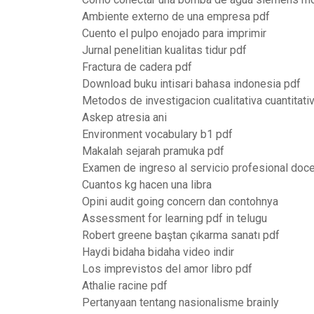
Ambiente externo de una empresa pdf
Cuento el pulpo enojado para imprimir
Jurnal penelitian kualitas tidur pdf
Fractura de cadera pdf
Download buku intisari bahasa indonesia pdf
Metodos de investigacion cualitativa cuantitati
Askep atresia ani
Environment vocabulary b1 pdf
Makalah sejarah pramuka pdf
Examen de ingreso al servicio profesional doc
Cuantos kg hacen una libra
Opini audit going concern dan contohnya
Assessment for learning pdf in telugu
Robert greene baştan çıkarma sanatı pdf
Haydi bidaha bidaha video indir
Los imprevistos del amor libro pdf
Athalie racine pdf
Pertanyaan tentang nasionalisme brainly