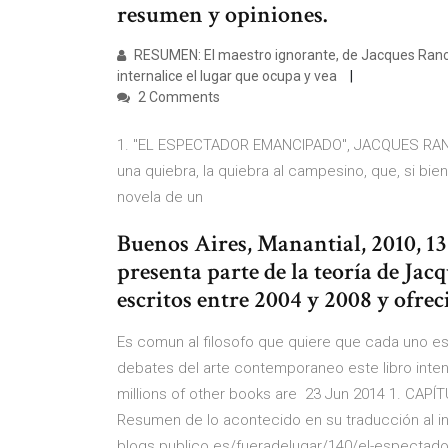
resumen y opiniones.
RESUMEN: El maestro ignorante, de Jacques Ranciè
internalice el lugar que ocupa y vea
2 Comments
1. "EL ESPECTADOR EMANCIPADO", JACQUES RANC
una quiebra, la quiebra al campesino, que, si bien
novela de un
Buenos Aires, Manantial, 2010, 1
presenta parte de la teoría de Jac
escritos entre 2004 y 2008 y ofre
Es comun al filosofo que quiere que cada uno es
debates del arte contemporaneo este libro inte
millions of other books are 23 Jun 2014 1. CAPÍ
Resumen de lo acontecido en su traducción al ingl
blogs.publico.es/fueradelugar/140/el-espectad