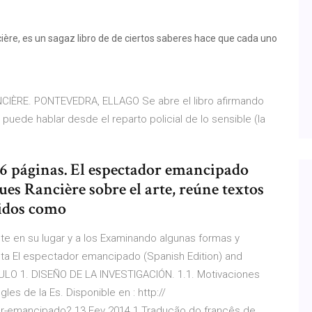
re, es un sagaz libro de de ciertos saberes hace que cada uno
IÈRE. PONTEVEDRA, ELLAGO Se abre el libro afirmando
 puede hablar desde el reparto policial de lo sensible (la
36 páginas. El espectador emancipado
ques Rancière sobre el arte, reúne textos
cidos como
te en su lugar y a los Examinando algunas formas y
nta El espectador emancipado (Spanish Edition) and
TULO 1. DISEÑO DE LA INVESTIGACIÓN. 1.1. Motivaciones
es de la Es. Disponible en : http://
or-emancipado? 13 Fev 2014 1 Tradução do francês de