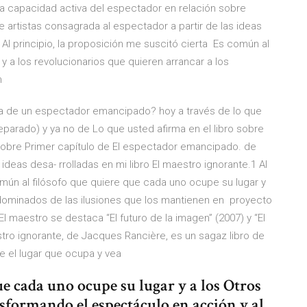
 la capacidad activa del espectador en relación sobre
 artistas consagrada al espectador a partir de las ideas
1 Al principio, la proposición me suscitó cierta Es común al
y a los revolucionarios que quieren arrancar a los
n
idea de un espectador emancipado? hoy a través de lo que
parado) y ya no de Lo que usted afirma en el libro sobre
 sobre Primer capítulo de El espectador emancipado. de
ideas desa- rrolladas en mi libro El maestro ignorante.1 Al
omún al filósofo que quiere que cada uno ocupe su lugar y
s dominados de las ilusiones que los mantienen en proyecto
 “El maestro se destaca “El futuro de la imagen” (2007) y “El
ro ignorante, de Jacques Rancière, es un sagaz libro de
e el lugar que ocupa y vea
ue cada uno ocupe su lugar y a los Otros
nsformando el espectáculo en acción y al