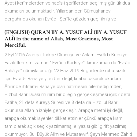
Âyet-i kerîmelerden ve hadîs-i şerîflerden seçilmiş günlük dua
okumaları bulunmaktadır. Yıllardan beri Gümüşhanevi
dergahında okunan Evrâd-ı Şerîfe gözden geçirilmiş ve
(ENGLISH) QURAN BY A. YUSUF ALİ (BY A. YUSUF
ALİ) In the name of Allah, Most Gracious, Most
Merciful.
2 Eyl 2016 Arapça-Türkçe Okunuşu ve Anlamı Evrâd-ı Kudsiye
Faziletleri kimi zaman “ Evrâd-ı Kudsiye”, kimi zaman da “Evrâd-ı
Bahâiye” nâmıyla andığı 22 Haz 2019 Bugünlerde rahatsızlık
için Evrad-ı Bahaiye'yi ezber değil, kitaba bakarak okudum.
Âhirinde ihtitam-ı Bahaiye olan hâtimesini bilemediğimden,
Hizbul Bahr Duası mühim bir dileğin gerçekleşmesi için;7 defa
Fatiha, 21 defa Kureyş Suresi ve 3 defa da Hizb' ul Bahr
okunursa Allah'ın izniyle gerçekleşir. Arapça metni iyi değil,
arapça okumak isyenler dikkat etsinler çünkü arapça kısmı
tam olarak açık seçik yazılmamış, el yazısı gibi girift yazılmış
okunmuyor. Bu Büyük Alim ve Mutasavvıf, Şeyh Mehmed Zahid