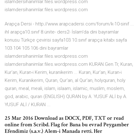
islamdersihanimlar.files.wordpress.com
islamdersihanimlar.files.wordpress.com
Arapça Dersi - http://www.arapcadersi.com/forum/k-10-sinif ...
ihl arapça10.sınıf 8.ünite- ders2- İslam'da dini bayramlar
konusu Türkçe çevirisi sayfa103 10.sınıf arapça kitabı sayfa
103 104 105 106 dini bayramlar
islamdersihanimlar.files.wordpress.com
islamdersihanimlar.files.wordpress.com KURAN.Gen.Tr, Kuran,
Kur'an, Kuran-i Kerim, kuranikerim ... Kuran, Kur'an, Kuran-i
Kerim, Kuranikerim, Quran, Qur'an, al Qur'an, holyquran, holy
quran, meal, meali, islam, islaam, islamic, muslim, moslem,
god, arabic, quran (ENGLISH) QURAN by A. YUSUF ALİ by A.
YUSUF ALİ / KURAN ...
25 Mar 2016 Download as DOCX, PDF, TXT or read
online from Scribd. Flag for Bana bu evrad Peygamber
Efendimiz (s.a.v.) Alem-i Manada retti. Her