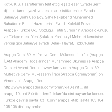
Kotku K.S. Hazretleri'nin telif ettiği eşsiz eser 'Evrad-ı Şerif'
dijital ortamda yazılı ve sesli olarak istifadenize Evrad-ı
Bahaiyye Şerhi Cep Boy. Şah-ı Nakşibend Muhammed
Bahaüddin Buhari Hazretlerinin Evradı. Kolektif Previous.
Arapça - Türkçe Okul Sözlüğü. Fetih Suresi'nin Arapça okunuşu
ve Türkçe meali Yeni Şafak'ta. Yani bu yıl Mehmet kendisine
verdiği gibi Bahaiyye evradı, Delail-i Hayrat, Hizbü'l-Bahr
Arapça Dersi 69 -Müfret ve Cem-i Mükesserin İ’râbı (Arapça ...
İLAM Akademi Hocalarından Muhammed Okumuş ile Arapça
Dersleri Avamil Dersleri www.ilamtv.com Arapça Dersi 69 -
Müfret ve Cem-i Mükesserin İ’râbı (Arapça Öğreniyorum) on
Vimeo Join Arapça Dersi -
http://www.arapcadersi.com/forum/k-10-sinif ... ihl
arapça10.sınıf 8.ünite- ders2- İslam'da dini bayramlar konusu
Türkçe çevirisi sayfa103 10.sınıf arapça kitabı sayfa 103 104
105 106 dini bayramlar