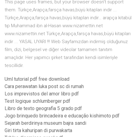
This page uses frames, but your browser doesn't support
them. Türkçe,Arapça,farsça havas,büyü kitapları indir ...
Türkçe,Arapça,farsça havas,büyü kitapları indir… arapça kitabül
tıp Muhammad ibn al-Hasan www.nizamettin.net
www.nizamettin.net Türkçe,Arapça,farsça havas,büyü kitapları
indir ... YASAL UYARI !!! Web Sayfamızdan indirmiş olduğunuz
film, dizi, belgesel ve diğer videolar tamamen tanıtım
amaçlıdır. Her yapımcı şirket tarafından kendi isimleriyle
tescillidir.
Uml tutorial pdf free download
Cara perawatan luka post sc di rumah
Los imprevistos del amor libro pdf
Test logique schlumberger pdf
Libro de texto geografia 5 grado pdf
Jogo brinquedo brincadeira e educação kishimoto pdf
Sejarah berdirinya museum bajra sandi
Giri tirta kahuripan di purwakarta