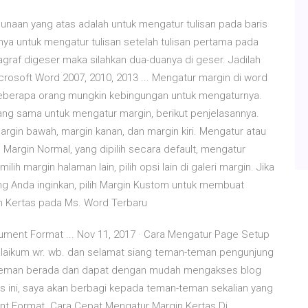
unaan yang atas adalah untuk mengatur tulisan pada baris
a untuk mengatur tulisan setelah tulisan pertama pada
ragraf digeser maka silahkan dua-duanya di geser. Jadilah
crosoft Word 2007, 2010, 2013 ... Mengatur margin di word
beberapa orang mungkin kebingungan untuk mengaturnya.
ang sama untuk mengatur margin, berikut penjelasannya.
argin bawah, margin kanan, dan margin kiri. Mengatur atau
Margin Normal, yang dipilih secara default, mengatur
lih margin halaman lain, pilih opsi lain di galeri margin. Jika
ng Anda inginkan, pilih Margin Kustom untuk membuat
n Kertas pada Ms. Word Terbaru
ment Format ... Nov 11, 2017 · Cara Mengatur Page Setup
laikum wr. wb. dan selamat siang teman-teman pengunjung
n-teman berada dan dapat dengan mudah mengakses blog
s ini, saya akan berbagi kepada teman-teman sekalian yang
 Format. Cara Cepat Mengatur Margin Kertas Di