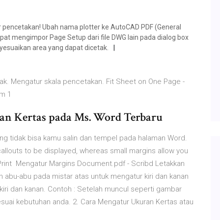
pencetakan! Ubah nama plotter ke AutoCAD PDF (General
pat mengimpor Page Setup dari file DWG lain pada dialog box
yesuaikan area yang dapat dicetak.
ak. Mengatur skala pencetakan. Fit Sheet on One Page -
am 1
n Kertas pada Ms. Word Terbaru
 tidak bisa kamu salin dan tempel pada halaman Word.
llouts to be displayed, whereas small margins allow you
; Print Mengatur Margins Document.pdf - Scribd Letakkan
 abu-abu pada mistar atas untuk mengatur kiri dan kanan
iri dan kanan. Contoh : Setelah muncul seperti gambar
 sesuai kebutuhan anda. 2. Cara Mengatur Ukuran Kertas atau