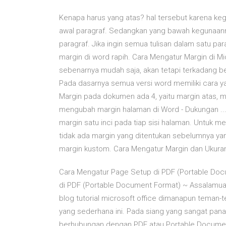
Kenapa harus yang atas? hal tersebut karena keg
awal paragraf. Sedangkan yang bawah kegunaanny
paragraf. Jika ingin semua tulisan dalam satu pa
margin di word rapih. Cara Mengatur Margin di Mi
sebenarnya mudah saja, akan tetapi terkadang 
Pada dasarnya semua versi word memiliki cara y
Margin pada dokumen ada 4, yaitu margin atas, m
mengubah margin halaman di Word - Dukungan ... 
margin satu inci pada tiap sisi halaman. Untuk memi
tidak ada margin yang ditentukan sebelumnya ya
margin kustom. Cara Mengatur Margin dan Ukura
Cara Mengatur Page Setup di PDF (Portable Docu
di PDF (Portable Document Format) ~ Assalamua
blog tutorial microsoft office dimanapun tema
yang sederhana ini. Pada siang yang sangat pana
berhubungan dengan PDF atau Portable Document