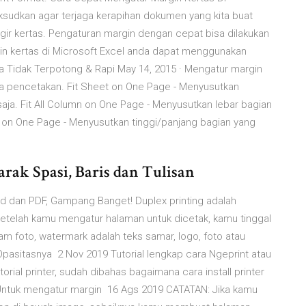
ksudkan agar terjaga kerapihan dokumen yang kita buat
gir kertas. Pengaturan margin dengan cepat bisa dilakukan
gin kertas di Microsoft Excel anda dapat menggunakan
aya Tidak Terpotong & Rapi May 14, 2015 · Mengatur margin
la pencetakan. Fit Sheet on One Page - Menyusutkan
ja. Fit All Column on One Page - Menyusutkan lebar bagian
ow on One Page - Menyusutkan tinggi/panjang bagian yang
arak Spasi, Baris dan Tulisan
ord dan PDF, Gampang Banget! Duplex printing adalah
Setelah kamu mengatur halaman untuk dicetak, kamu tinggal
lam foto, watermark adalah teks samar, logo, foto atau
asitasnya 2 Nov 2019 Tutorial lengkap cara Ngeprint atau
ial printer, sudah dibahas bagaimana cara install printer
 Untuk mengatur margin 16 Ags 2019 CATATAN: Jika kamu