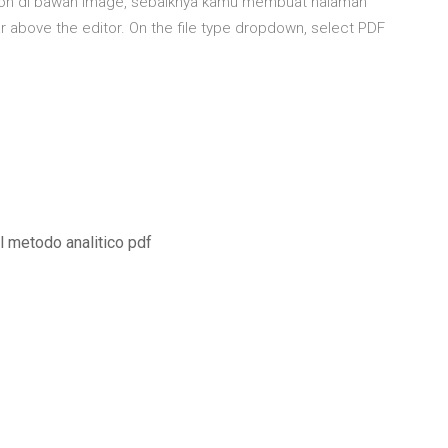
ion di bawah image, sebaiknya kamu membuat halaman
bar above the editor. On the file type dropdown, select PDF
l metodo analitico pdf