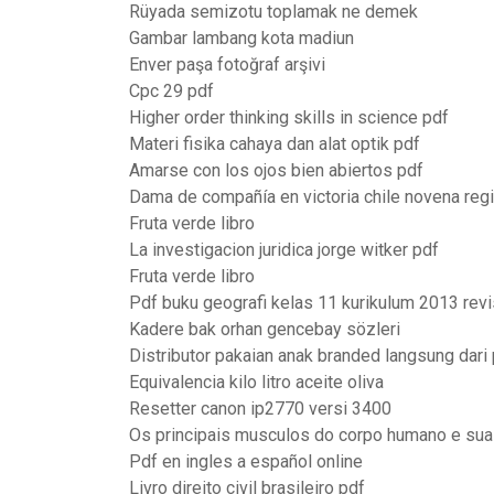
Rüyada semizotu toplamak ne demek
Gambar lambang kota madiun
Enver paşa fotoğraf arşivi
Cpc 29 pdf
Higher order thinking skills in science pdf
Materi fisika cahaya dan alat optik pdf
Amarse con los ojos bien abiertos pdf
Dama de compañía en victoria chile novena reg
Fruta verde libro
La investigacion juridica jorge witker pdf
Fruta verde libro
Pdf buku geografi kelas 11 kurikulum 2013 revi
Kadere bak orhan gencebay sözleri
Distributor pakaian anak branded langsung dari 
Equivalencia kilo litro aceite oliva
Resetter canon ip2770 versi 3400
Os principais musculos do corpo humano e su
Pdf en ingles a español online
Livro direito civil brasileiro pdf