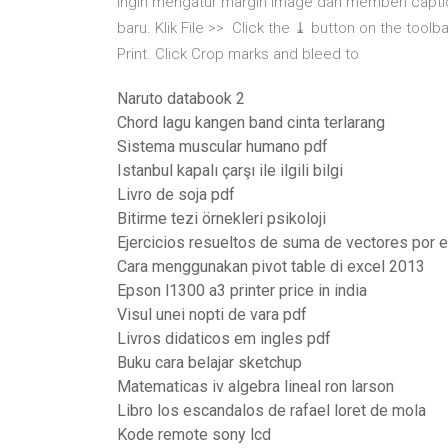
ingin mengatur margin image dan memberi capt
baru. Klik File >> Click the ⤓ button on the tool
Print. Click Crop marks and bleed to
Naruto databook 2
Chord lagu kangen band cinta terlarang
Sistema muscular humano pdf
Istanbul kapalı çarşı ile ilgili bilgi
Livro de soja pdf
Bitirme tezi örnekleri psikoloji
Ejercicios resueltos de suma de vectores por e
Cara menggunakan pivot table di excel 2013
Epson l1300 a3 printer price in india
Visul unei nopti de vara pdf
Livros didaticos em ingles pdf
Buku cara belajar sketchup
Matematicas iv algebra lineal ron larson
Libro los escandalos de rafael loret de mola
Kode remote sony lcd