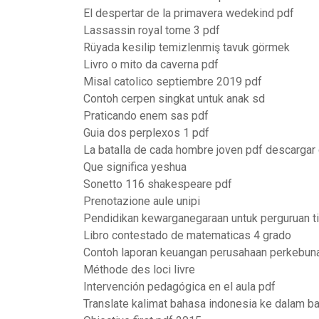
El despertar de la primavera wedekind pdf
Lassassin royal tome 3 pdf
Rüyada kesilip temizlenmiş tavuk görmek
Livro o mito da caverna pdf
Misal catolico septiembre 2019 pdf
Contoh cerpen singkat untuk anak sd
Praticando enem sas pdf
Guia dos perplexos 1 pdf
La batalla de cada hombre joven pdf descargar 
Que significa yeshua
Sonetto 116 shakespeare pdf
Prenotazione aule unipi
Pendidikan kewarganegaraan untuk perguruan t
Libro contestado de matematicas 4 grado
Contoh laporan keuangan perusahaan perkebun
Méthode des loci livre
Intervención pedagógica en el aula pdf
Translate kalimat bahasa indonesia ke dalam ba