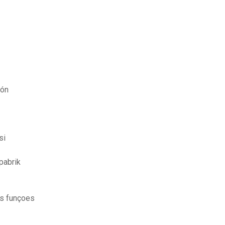
ión
si
pabrik
as funçoes