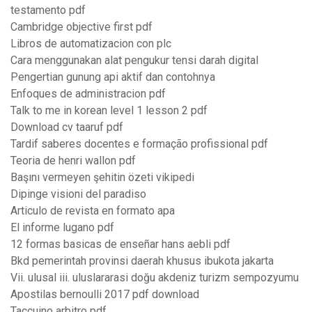
testamento pdf
Cambridge objective first pdf
Libros de automatizacion con plc
Cara menggunakan alat pengukur tensi darah digital
Pengertian gunung api aktif dan contohnya
Enfoques de administracion pdf
Talk to me in korean level 1 lesson 2 pdf
Download cv taaruf pdf
Tardif saberes docentes e formação profissional pdf
Teoria de henri wallon pdf
Başını vermeyen şehitin özeti vikipedi
Dipinge visioni del paradiso
Articulo de revista en formato apa
El informe lugano pdf
12 formas basicas de enseñar hans aebli pdf
Bkd pemerintah provinsi daerah khusus ibukota jakarta
Vii. ulusal iii. uluslararasi doğu akdeniz turizm sempozyumu
Apostilas bernoulli 2017 pdf download
Taccuino arbitro pdf