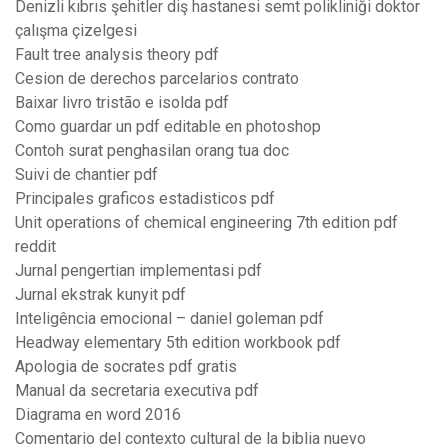
Denizli kıbrıs şehitler diş hastanesi semt polikliniği doktor
çalışma çizelgesi
Fault tree analysis theory pdf
Cesion de derechos parcelarios contrato
Baixar livro tristão e isolda pdf
Como guardar un pdf editable en photoshop
Contoh surat penghasilan orang tua doc
Suivi de chantier pdf
Principales graficos estadisticos pdf
Unit operations of chemical engineering 7th edition pdf
reddit
Jurnal pengertian implementasi pdf
Jurnal ekstrak kunyit pdf
Inteligência emocional – daniel goleman pdf
Headway elementary 5th edition workbook pdf
Apologia de socrates pdf gratis
Manual da secretaria executiva pdf
Diagrama en word 2016
Comentario del contexto cultural de la biblia nuevo